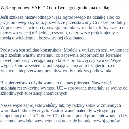
Węże ogrodowe VARTCO do Twojego ogrodu i na działkę
Jeśli szukasz niezawodnego węża ogrodowego na działkę albo do
przydomowego ogrodu, pozwól, że przedstawimy Ci nasze produkty.
W przeciwieństwie do typowego produktu z marketu, który często nie
przeżywa więcej niż jednego sezonu, nasze węże projektujemy z
myślą o wieloletniej, bezawaryjnej eksploatacji.
Podstawą jest solidna konstrukcja. Modele z wyższych serii wykonane
są z sześciu warstw materiału, co zapewnia odporność na ścieranie
nawet podczas przeciągania po kostce brukowej czy żwirze. Węże
wyposażono w system zapobiegający skręcaniu i zagięciom, co
zapewnia nieprzerwany przepływ wody podczas podlewania.
Bezpieczeństwo użytkowania to dla nas priorytet. Nasze węże
spełniają restrykcyjne wymogi UE – stosowane materiały są wolne od
szkodliwych substancji chemicznych.
Nasze węże zaprojektowaliśmy tak, by radziły sobie w zmiennych
warunkach klimatycznych. Zastosowane materiały wytrzymują
temperatury od -25°C do +60°C, chronią przed promieniowaniem UV,
a ciemna powłoka wewnętrzna skutecznie hamuje rozwój glonów.