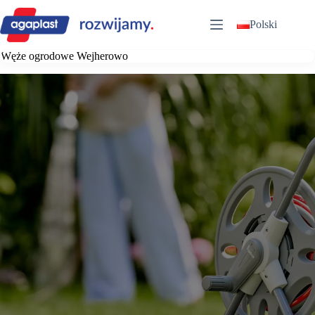
Przejdź
do
Polski
treści
Węże ogrodowe Wejherowo