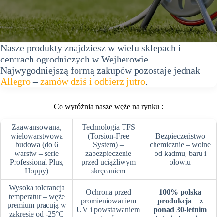
Nasze produkty znajdziesz w wielu sklepach i
centrach ogrodniczych w Wejherowie.
Najwygodniejszą formą zakupów pozostaje jednak
Allegro
–
zamów dziś i odbierz jutro
.
Co wyróżnia nasze węże na rynku :
Zaawansowana,
Technologia TFS
wielowarstwowa
(Torsion-Free
Bezpieczeństwo
budowa (do 6
System) –
chemicznie – wolne
warstw – serie
zabezpieczenie
od kadmu, baru i
Professional Plus,
przed uciążliwym
ołowiu
Hoppy)
skręcaniem
Wysoka tolerancja
Ochrona przed
100% polska
temperatur – węże
promieniowaniem
produkcja – z
premium pracują w
UV i powstawaniem
ponad 30-letnim
zakresie od -25°C