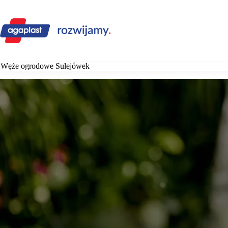
Przejdź
do
treści
Węże ogrodowe Sulejówek