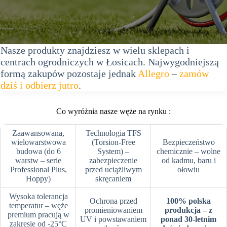
Nasze produkty znajdziesz w wielu sklepach i
centrach ogrodniczych w Łosicach. Najwygodniejszą
formą zakupów pozostaje jednak
Allegro
–
zamów
dziś i odbierz jutro
.
Co wyróżnia nasze węże na rynku :
Zaawansowana,
Technologia TFS
wielowarstwowa
(Torsion-Free
Bezpieczeństwo
budowa (do 6
System) –
chemicznie – wolne
warstw – serie
zabezpieczenie
od kadmu, baru i
Professional Plus,
przed uciążliwym
ołowiu
Hoppy)
skręcaniem
Wysoka tolerancja
Ochrona przed
100% polska
temperatur – węże
promieniowaniem
produkcja – z
premium pracują w
UV i powstawaniem
ponad 30-letnim
zakresie od -25°C