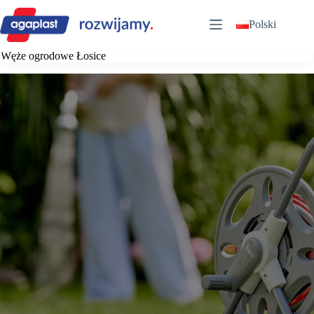
Przejdź
do
Polski
treści
Węże ogrodowe Łosice