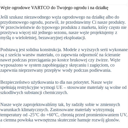
Węże ogrodowe VARTCO do Twojego ogrodu i na działkę
Jeśli szukasz niezawodnego węża ogrodowego na działkę albo do
przydomowego ogrodu, pozwól, że przedstawimy Ci nasze produkty.
W przeciwieństwie do typowego produktu z marketu, który często nie
przeżywa więcej niż jednego sezonu, nasze węże projektujemy z
myślą o wieloletniej, bezawaryjnej eksploatacji.
Podstawą jest solidna konstrukcja. Modele z wyższych serii wykonane
są z sześciu warstw materiału, co zapewnia odporność na ścieranie
nawet podczas przeciągania po kostce brukowej czy żwirze. Węże
wyposażono w system zapobiegający skręcaniu i zagięciom, co
zapewnia nieprzerwany przepływ wody podczas podlewania.
Bezpieczeństwo użytkowania to dla nas priorytet. Nasze węże
spełniają restrykcyjne wymogi UE – stosowane materiały są wolne od
szkodliwych substancji chemicznych.
Nasze węże zaprojektowaliśmy tak, by radziły sobie w zmiennych
warunkach klimatycznych. Zastosowane materiały wytrzymują
temperatury od -25°C do +60°C, chronią przed promieniowaniem UV,
a ciemna powłoka wewnętrzna skutecznie hamuje rozwój glonów.