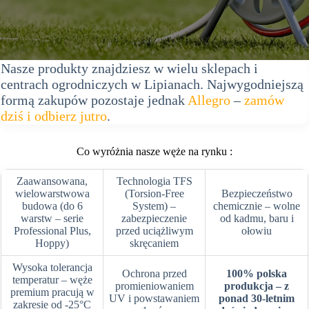
Nasze produkty znajdziesz w wielu sklepach i
centrach ogrodniczych w Lipianach. Najwygodniejszą
formą zakupów pozostaje jednak
Allegro
–
zamów
dziś i odbierz jutro
.
Co wyróżnia nasze węże na rynku :
Zaawansowana,
Technologia TFS
wielowarstwowa
(Torsion-Free
Bezpieczeństwo
budowa (do 6
System) –
chemicznie – wolne
warstw – serie
zabezpieczenie
od kadmu, baru i
Professional Plus,
przed uciążliwym
ołowiu
Hoppy)
skręcaniem
Wysoka tolerancja
Ochrona przed
100% polska
temperatur – węże
promieniowaniem
produkcja – z
premium pracują w
UV i powstawaniem
ponad 30-letnim
zakresie od -25°C