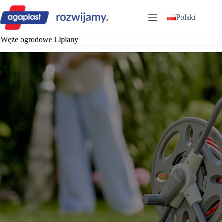
Przejdź
do
Polski
treści
Węże ogrodowe Lipiany