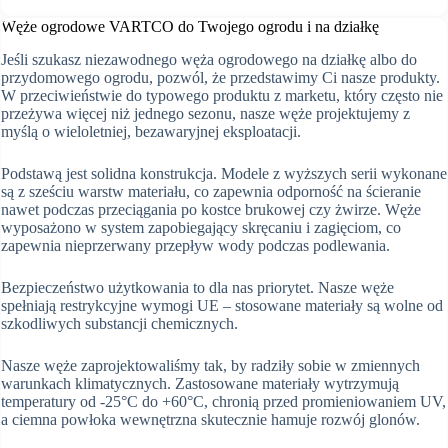
Węże ogrodowe VARTCO do Twojego ogrodu i na działkę
Jeśli szukasz niezawodnego węża ogrodowego na działkę albo do
przydomowego ogrodu, pozwól, że przedstawimy Ci nasze produkty.
W przeciwieństwie do typowego produktu z marketu, który często nie
przeżywa więcej niż jednego sezonu, nasze węże projektujemy z
myślą o wieloletniej, bezawaryjnej eksploatacji.
Podstawą jest solidna konstrukcja. Modele z wyższych serii wykonane
są z sześciu warstw materiału, co zapewnia odporność na ścieranie
nawet podczas przeciągania po kostce brukowej czy żwirze. Węże
wyposażono w system zapobiegający skręcaniu i zagięciom, co
zapewnia nieprzerwany przepływ wody podczas podlewania.
Bezpieczeństwo użytkowania to dla nas priorytet. Nasze węże
spełniają restrykcyjne wymogi UE – stosowane materiały są wolne od
szkodliwych substancji chemicznych.
Nasze węże zaprojektowaliśmy tak, by radziły sobie w zmiennych
warunkach klimatycznych. Zastosowane materiały wytrzymują
temperatury od -25°C do +60°C, chronią przed promieniowaniem UV,
a ciemna powłoka wewnętrzna skutecznie hamuje rozwój glonów.