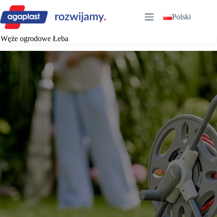
Przejdź
do
Polski
treści
Węże ogrodowe Łeba