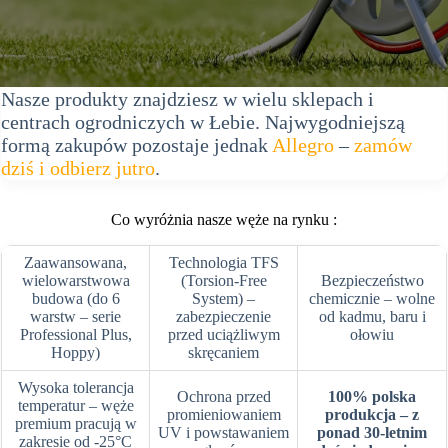
Nasze produkty znajdziesz w wielu sklepach i
centrach ogrodniczych w Łebie. Najwygodniejszą
formą zakupów pozostaje jednak
Allegro
–
zamów
dziś i odbierz jutro
.
Co wyróżnia nasze węże na rynku :
Zaawansowana,
Technologia TFS
wielowarstwowa
(Torsion-Free
Bezpieczeństwo
budowa (do 6
System) –
chemicznie – wolne
warstw – serie
zabezpieczenie
od kadmu, baru i
Professional Plus,
przed uciążliwym
ołowiu
Hoppy)
skręcaniem
Wysoka tolerancja
Ochrona przed
100% polska
temperatur – węże
promieniowaniem
produkcja – z
premium pracują w
UV i powstawaniem
ponad 30-letnim
zakresie od -25°C