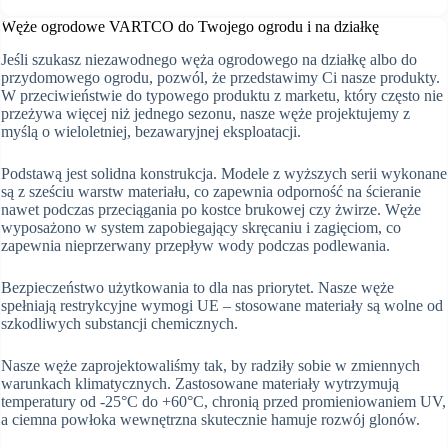
Węże ogrodowe VARTCO do Twojego ogrodu i na działkę
Jeśli szukasz niezawodnego węża ogrodowego na działkę albo do
przydomowego ogrodu, pozwól, że przedstawimy Ci nasze produkty.
W przeciwieństwie do typowego produktu z marketu, który często nie
przeżywa więcej niż jednego sezonu, nasze węże projektujemy z
myślą o wieloletniej, bezawaryjnej eksploatacji.
Podstawą jest solidna konstrukcja. Modele z wyższych serii wykonane
są z sześciu warstw materiału, co zapewnia odporność na ścieranie
nawet podczas przeciągania po kostce brukowej czy żwirze. Węże
wyposażono w system zapobiegający skręcaniu i zagięciom, co
zapewnia nieprzerwany przepływ wody podczas podlewania.
Bezpieczeństwo użytkowania to dla nas priorytet. Nasze węże
spełniają restrykcyjne wymogi UE – stosowane materiały są wolne od
szkodliwych substancji chemicznych.
Nasze węże zaprojektowaliśmy tak, by radziły sobie w zmiennych
warunkach klimatycznych. Zastosowane materiały wytrzymują
temperatury od -25°C do +60°C, chronią przed promieniowaniem UV,
a ciemna powłoka wewnętrzna skutecznie hamuje rozwój glonów.