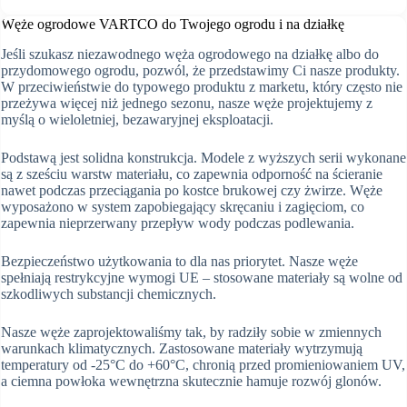
Węże ogrodowe VARTCO do Twojego ogrodu i na działkę
Jeśli szukasz niezawodnego węża ogrodowego na działkę albo do
przydomowego ogrodu, pozwól, że przedstawimy Ci nasze produkty.
W przeciwieństwie do typowego produktu z marketu, który często nie
przeżywa więcej niż jednego sezonu, nasze węże projektujemy z
myślą o wieloletniej, bezawaryjnej eksploatacji.
Podstawą jest solidna konstrukcja. Modele z wyższych serii wykonane
są z sześciu warstw materiału, co zapewnia odporność na ścieranie
nawet podczas przeciągania po kostce brukowej czy żwirze. Węże
wyposażono w system zapobiegający skręcaniu i zagięciom, co
zapewnia nieprzerwany przepływ wody podczas podlewania.
Bezpieczeństwo użytkowania to dla nas priorytet. Nasze węże
spełniają restrykcyjne wymogi UE – stosowane materiały są wolne od
szkodliwych substancji chemicznych.
Nasze węże zaprojektowaliśmy tak, by radziły sobie w zmiennych
warunkach klimatycznych. Zastosowane materiały wytrzymują
temperatury od -25°C do +60°C, chronią przed promieniowaniem UV,
a ciemna powłoka wewnętrzna skutecznie hamuje rozwój glonów.