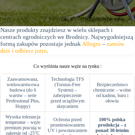
Nasze produkty znajdziesz w wielu sklepach i
centrach ogrodniczych we Brodnicy. Najwygodniejszą
formą zakupów pozostaje jednak
Allegro
–
zamów
dziś i odbierz jutro
.
Co wyróżnia nasze węże na rynku :
Zaawansowana,
Technologia TFS
wielowarstwowa
(Torsion-Free
Bezpieczeństwo
budowa (do 6
System) –
chemicznie – wolne
warstw – serie
zabezpieczenie
od kadmu, baru i
Professional Plus,
przed uciążliwym
ołowiu
Hoppy)
skręcaniem
Wysoka tolerancja
Ochrona przed
100% polska
temperatur – węże
promieniowaniem
produkcja – z
premium pracują w
UV i powstawaniem
ponad 30-letnim
zakresie od -25°C